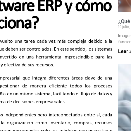
ftware ERP y cómo
ciona?
¿Qué 
10 julio
Imagen
a vuelto una tarea cada vez más compleja debido a la
funcion
e deben ser controlados. En este sentido, los sistemas
Leer 
nvertido en una herramienta imprescindible para las
 efectiva de sus recursos.
presarial que integra diferentes áreas clave de una
estionar de manera eficiente todos los procesos
ía en un mismo sistema, facilitando el flujo de datos y
toma de decisiones empresariales.
 independientes pero interconectados entre sí, cada
 la organización como inventario, compras, recursos
presas implementar solo los módulos que necesitan y